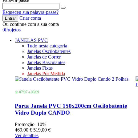
Palavra-passe
Esqueceu sua palavra-passe?
Criar conta
Entrar
Ou continue com a sua conta
0
Projetos
JANELAS PVC
Tudo nesta categoria
Janelas Oscilobatentes
Janelas de Correr
Janelas Basculantes
Janelas Fixas
Janelas Por Medida
de 07/07 a 08/09
Porta Janela PVC 150x200cm Oscilobatente
Vidro Duplo CANDO
Promoção
-10%
469,00 €
519,00 €
Ver detalhes