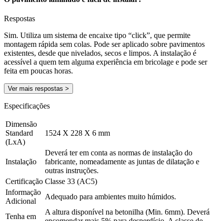
Respostas
Sim. Utiliza um sistema de encaixe tipo “click”, que permite
montagem rápida sem colas. Pode ser aplicado sobre pavimentos
existentes, desde que nivelados, secos e limpos. A instalação é
acessível a quem tem alguma experiência em bricolage e pode ser
feita em poucas horas.
Ver mais respostas >
Especificações
Dimensão
Standard
1524 X 228 X 6 mm
(LxA)
Deverá ter em conta as normas de instalação do
Instalação
fabricante, nomeadamente as juntas de dilatação e
outras instruções.
Certificação
Classe 33 (AC5)
Informação
Adequado para ambientes muito húmidos.
Adicional
A altura disponível na betonilha (Min. 6mm). Deverá
Tenha em
encomendar mais 5% para desperdício. A classe de