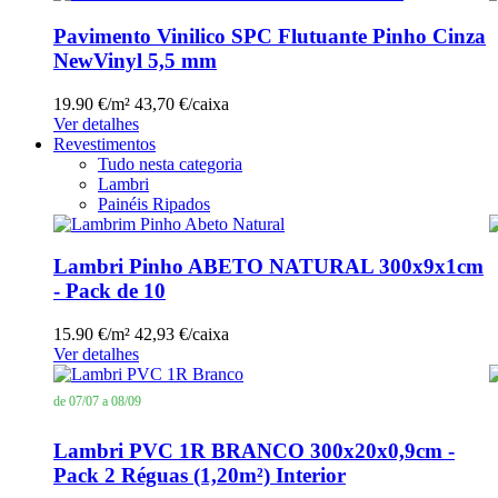
Pavimento Vinilico SPC Flutuante Pinho Cinza
NewVinyl 5,5 mm
19.90 €/m²
43,70 €/caixa
Ver detalhes
Revestimentos
Tudo nesta categoria
Lambri
Painéis Ripados
Lambri Pinho ABETO NATURAL 300x9x1cm
- Pack de 10
15.90 €/m²
42,93 €/caixa
Ver detalhes
de 07/07 a 08/09
Lambri PVC 1R BRANCO 300x20x0,9cm -
Pack 2 Réguas (1,20m²) Interior