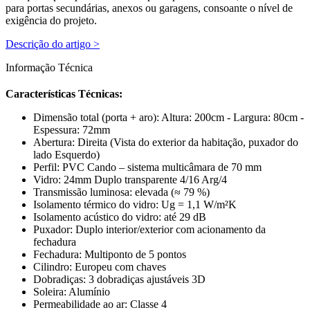
para portas secundárias, anexos ou garagens, consoante o nível de
exigência do projeto.
Descrição do artigo >
Informação Técnica
Características Técnicas:
Dimensão total (porta + aro)
: Altura: 200cm - Largura: 80cm -
Espessura: 72mm
Abertura: Direita (Vista do exterior da habitação, puxador do
lado Esquerdo)
Perfil: PVC Cando – sistema multicâmara de 70 mm
Vidro: 24mm Duplo transparente 4/16 Arg/4
Transmissão luminosa: elevada (≈ 79 %)
Isolamento térmico do vidro: Ug = 1,1 W/m²K
Isolamento acústico do vidro: até 29 dB
Puxador: Duplo interior/exterior com acionamento da
fechadura
Fechadura: Multiponto de 5 pontos
Cilindro: Europeu com chaves
Dobradiças: 3 dobradiças ajustáveis 3D
Soleira: Alumínio
Permeabilidade ao ar: Classe 4