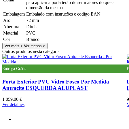
para aplicar a porta terão de ser maiores do que a
dimensão da mesma.
Embalagem
Embalado com instruções e codigo EAN
Aro
72 mm
Abertura
Direita
Material
PVC
Cor
Branco
Ver mais >
Ver menos >
Outros produtos nesta categoria
Entrega Grátis
E
Porta Exterior PVC Vidro Fosco Por Medida
Antracite ESQUERDA ALUPLAST
1 059,00 €
9
Ver detalhes
V