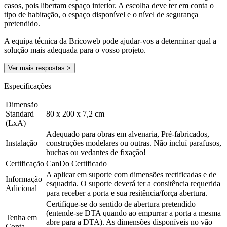
casos, pois libertam espaço interior. A escolha deve ter em conta o
tipo de habitação, o espaço disponível e o nível de segurança
pretendido.
A equipa técnica da Bricoweb pode ajudar-vos a determinar qual a
solução mais adequada para o vosso projeto.
Ver mais respostas >
Especificações
Dimensão
Standard
80 x 200 x 7,2 cm
(LxA)
Adequado para obras em alvenaria, Pré-fabricados,
Instalação
construções modelares ou outras. Não incluí parafusos,
buchas ou vedantes de fixação!
Certificação
CanDo Certificado
A aplicar em suporte com dimensões rectificadas e de
Informação
esquadria. O suporte deverá ter a consitência requerida
Adicional
para receber a porta e sua resitência/força abertura.
Certifique-se do sentido de abertura pretendido
(entende-se DTA quando ao empurrar a porta a mesma
Tenha em
abre para a DTA). As dimensões disponíveis no vão
Conta