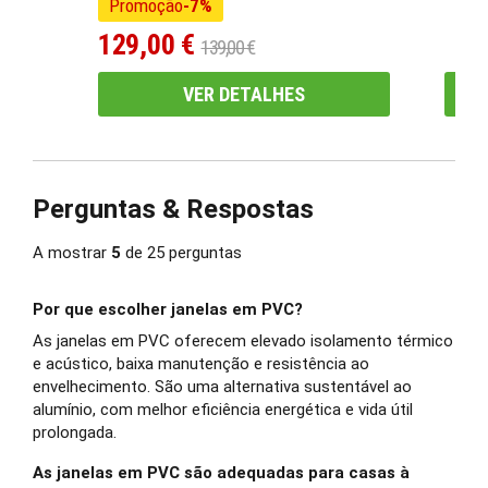
Promoção
-7%
funcionamento suave e duradouro.
129,00 €
139,00 €
Folgas sugeridas face ao vão: 5mm nas laterais e no topo
Parafusos adequados para fixação de caixilharias.
VER DETALHES
Silicone para remate das juntas e espuma expansiva PU
de baixa expansão (se as folgas forem de grandes
dimensões)
Perguntas & Respostas
Cunhas: Para nivelar bem a janela e na zona dos
parafusos, a fim de evitar empenos no aperto dos
A mostrar
5
de
25
perguntas
mesmos.
Por que escolher janelas em PVC?
As janelas em PVC oferecem elevado isolamento térmico
e acústico, baixa manutenção e resistência ao
envelhecimento. São uma alternativa sustentável ao
alumínio, com melhor eficiência energética e vida útil
prolongada.
As janelas em PVC são adequadas para casas à