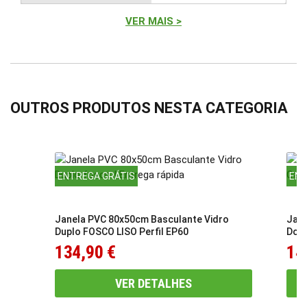
VER MAIS >
OUTROS PRODUTOS NESTA CATEGORIA
ENTREGA GRÁTIS
ENT
Janela PVC 80x50cm Basculante Vidro
Jane
Duplo FOSCO LISO Perfil EP60
Dour
134,90 €
14
VER DETALHES