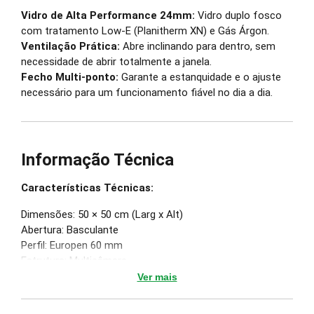
Vidro de Alta Performance 24mm:
Vidro duplo fosco
com tratamento Low-E (Planitherm XN) e Gás Árgon.
Ventilação Prática:
Abre inclinando para dentro, sem
necessidade de abrir totalmente a janela.
Fecho Multi-ponto:
Garante a estanquidade e o ajuste
necessário para um funcionamento fiável no dia a dia.
Informação Técnica
Características Técnicas:
Dimensões: 50 × 50 cm (Larg x Alt)
Abertura: Basculante
Perfil: Europen 60 mm
Estrutura: Multicâmara
Vidro: Duplo Fosco com tratamento Low-E (Planitherm
Ver mais
XN) e Gás Árgon - Baixo emissivo.
Fecho: Multiponto Standard