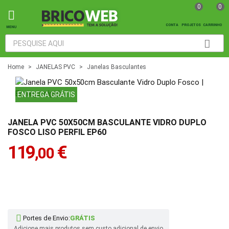
0
0
CONTA
PROJETOS
MENU
Home
>
JANELAS PVC
>
Janelas Basculantes
ENTREGA GRÁTIS
JANELA PVC 50X50CM BASCULANTE VIDRO DUPLO
FOSCO LISO PERFIL EP60
119
€
,00
Portes de Envio:
GRÁTIS
Adicione mais produtos sem custo adicional de envio