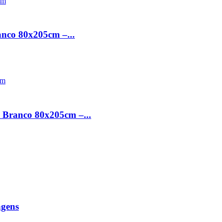
anco 80x205cm –...
s Branco 80x205cm –...
agens