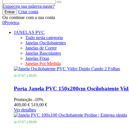
Esqueceu sua palavra-passe?
Criar conta
Entrar
Ou continue com a sua conta
0
Projetos
JANELAS PVC
Tudo nesta categoria
Janelas Oscilobatentes
Janelas de Correr
Janelas Basculantes
Janelas Fixas
Janelas Por Medida
de 07/07 a 08/09
Porta Janela PVC 150x200cm Oscilobatente V
Promoção
-10%
469,00 €
519,00 €
Ver detalhes
de 07/07 a 08/09